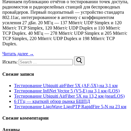
Начинаем публикацию отчётов о тестировании точек доступа,
радиомостов и радиорелейных станций для беспроводных
провайдеров. Первый подопытный — устройство стандарта
802.11ac, интегрированное в антенну с коэффициентом
усиления 27 дБи. 20 МГц — 137 Мбит/с UDP Simplex и 120
Мбит/с TCP Simplex, 120 Мбит/с UDP Duplex и 110 Мбит/с
TCP Duplex. 40 МГц — 278 Мбит/с UDP Simplex и 205 Мбит/с
TCP Simplex, 220 Мбит/с UDP Duplex и 198 Мбит/с TCP
Duplex.
Читать далее →
Искать:
Свежие записи
Тестирование Ubiquiti airFiber 5X (AF-5X) на 3,1 км
Тестирование InfiNet Vector 5 (V5-E) на 3,1 км (LOS)
Тестирование Ubiquiti AirFiber 5X на 13,2 км (nearLOS)
6 ГГц — краткий обзор рынка БШПД
Тестирование LigoWave LigoPTP RapidFire 5-N на 23 км
Свежие комментарии
Архивы