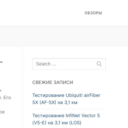
ОБЗОРЫ
-
Искать:
СВЕЖИЕ ЗАПИСИ
»
Тестирование Ubiquiti airFiber
. Его
5X (AF-5X) на 3,1 км
ое
Тестирование InfiNet Vector 5
(V5-E) на 3,1 км (LOS)