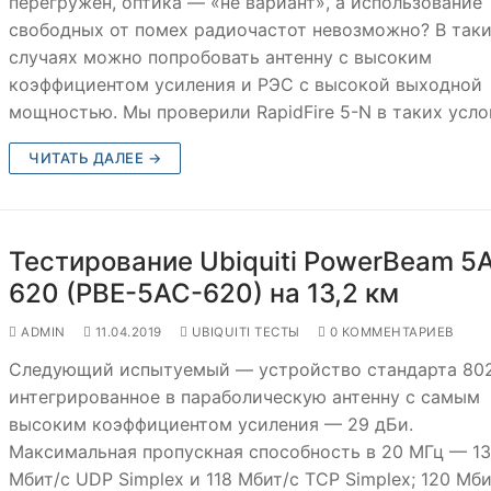
перегружен, оптика — «не вариант», а использование
свободных от помех радиочастот невозможно? В так
случаях можно попробовать антенну с высоким
коэффициентом усиления и РЭС с высокой выходной
мощностью. Мы проверили RapidFire 5-N в таких усло
ЧИТАТЬ ДАЛЕЕ →
Тестирование Ubiquiti PowerBeam 5
620 (PBE-5AC-620) на 13,2 км
ADMIN
11.04.2019
UBIQUITI ТЕСТЫ
0 КОММЕНТАРИЕВ
Следующий испытуемый — устройство стандарта 802.
интегрированное в параболическую антенну с самым
высоким коэффициентом усиления — 29 дБи.
Максимальная пропускная способность в 20 МГц — 1
Мбит/с UDP Simplex и 118 Мбит/с TCP Simplex; 120 Мби