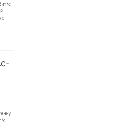
бит/с
DP
/с
AC-
тенну
т/с