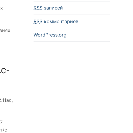
RSS
записей
их
RSS
комментариев
виях.
WordPress.org
AC-
11ac,
37
т/с