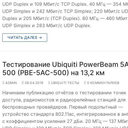
UDP Duplex и 109 Мбит/с TCP Duplex. 40 МГц — 354 М
UDP Simplex и 242 Мбит/с TCP Simplex; 220 Мбит/с U
Duplex и 205 Мбит/с (TCP Duplex). 80 МГц — 460 Мбит
UDP Simplex и 283 Мбит/с UDP Duplex.
ЧИТАТЬ ДАЛЕЕ →
Тестирование Ubiquiti PowerBeam 5
500 (PBE-5AC-500) на 13,2 км
ADMIN
09.04.2019
UBIQUITI ТЕСТЫ
0 КОММЕНТАРИЕВ
Начинаем публикацию отчётов о тестировании точек
доступа, радиомостов и радиорелейных станций для
беспроводных провайдеров. Первый подопытный —
устройство стандарта 802.11ac, интегрированное в ан
с коэффициентом усиления 27 дБи. 20 МГц — 137 Мби