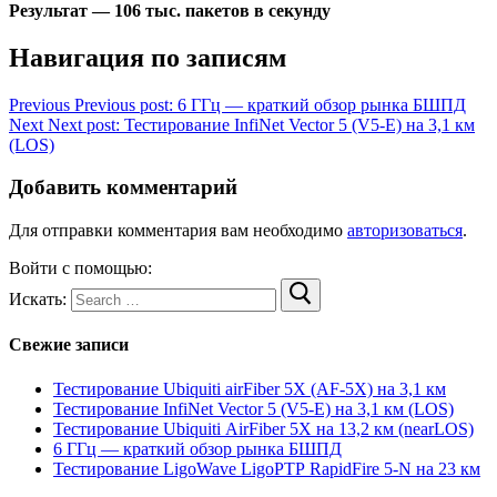
Результат — 106 тыс. пакетов в секунду
Навигация по записям
Previous
Previous post:
6 ГГц — краткий обзор рынка БШПД
Next
Next post:
Тестирование InfiNet Vector 5 (V5-E) на 3,1 км
(LOS)
Добавить комментарий
Для отправки комментария вам необходимо
авторизоваться
.
Войти с помощью:
Искать:
Свежие записи
Тестирование Ubiquiti airFiber 5X (AF-5X) на 3,1 км
Тестирование InfiNet Vector 5 (V5-E) на 3,1 км (LOS)
Тестирование Ubiquiti AirFiber 5X на 13,2 км (nearLOS)
6 ГГц — краткий обзор рынка БШПД
Тестирование LigoWave LigoPTP RapidFire 5-N на 23 км